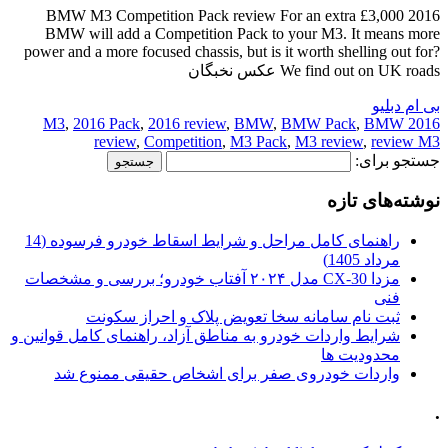
2016 BMW M3 Competition Pack review For an extra £3,000
BMW will add a Competition Pack to your M3. It means more
power and a more focused chassis, but is it worth shelling out for?
We find out on UK roads عکس نخبگان
بی ام دبلیو
,
2016 Pack
,
2016 review
,
BMW
,
BMW Pack
,
BMW
2016 M3
review
,
Competition
,
M3 Pack
,
M3 review
,
review M3
جستجو برای:
نوشته‌های تازه
راهنمای کامل مراحل و شرایط اسقاط خودرو فرسوده (14
مرداد 1405)
مزدا CX-30 مدل ۲۰۲۴ آفتاب خودرو؛ بررسی و مشخصات
فنی
ثبت نام سامانه سخا تعویض پلاک و احراز سکونت
شرایط واردات خودرو به مناطق آزاد، راهنمای کامل قوانین و
محدودیت ها
واردات خودروی صفر برای اشخاص حقیقی ممنوع شد
.