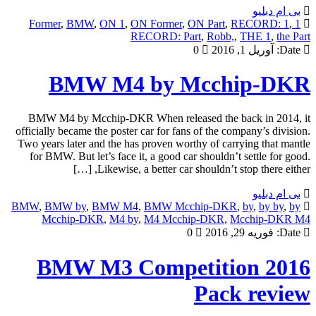
بی ام دبلیو
,
BMW
,
ON 1
,
ON Former
,
ON Part
,
RECORD: 1
,
1 Former
RECORD: Part
,
Robb,
,
THE 1
,
the Part
Date:
آوریل 1, 2016
0
BMW M4 by Mcchip-DKR
BMW M4 by Mcchip-DKR When released the back in 2014, it
officially became the poster car for fans of the company’s division.
Two years later and the has proven worthy of carrying that mantle
for BMW. But let’s face it, a good car shouldn’t settle for good.
Likewise, a better car shouldn’t stop there either, […]
بی ام دبلیو
BMW
,
BMW by
,
BMW M4
,
BMW Mcchip-DKR
,
by
,
by by
,
by
Mcchip-DKR
,
M4 by
,
M4 Mcchip-DKR
,
Mcchip-DKR M4
Date:
فوریه 29, 2016
0
2016 BMW M3 Competition
Pack review