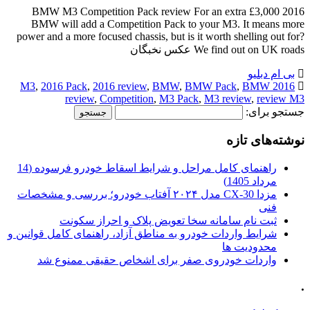
2016 BMW M3 Competition Pack review For an extra £3,000
BMW will add a Competition Pack to your M3. It means more
power and a more focused chassis, but is it worth shelling out for?
We find out on UK roads عکس نخبگان
بی ام دبلیو
,
2016 Pack
,
2016 review
,
BMW
,
BMW Pack
,
BMW
2016 M3
review
,
Competition
,
M3 Pack
,
M3 review
,
review M3
جستجو برای:
نوشته‌های تازه
راهنمای کامل مراحل و شرایط اسقاط خودرو فرسوده (14
مرداد 1405)
مزدا CX-30 مدل ۲۰۲۴ آفتاب خودرو؛ بررسی و مشخصات
فنی
ثبت نام سامانه سخا تعویض پلاک و احراز سکونت
شرایط واردات خودرو به مناطق آزاد، راهنمای کامل قوانین و
محدودیت ها
واردات خودروی صفر برای اشخاص حقیقی ممنوع شد
.