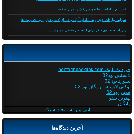
ثبت نام سامانه سخا تعویض پلاک و احراز سکونت
شرایط واردات خودرو به مناطق آزاد، راهنمای کامل قوانین و محدودیت ها
واردات خودروی صفر برای اشخاص حقیقی ممنوع شد
.
خرید بک لینک behtarinbacklink.com
لایسنس نود32
پسورد نود 32
اوکلی لایسنس رایگان نود 32
همیار نود 32
بهترین سئو
رایگان
آنتی ویروس تحت شبکه
آخرین دیدگاه‌ها