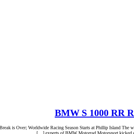
BMW S 1000 RR Rac
ak is Over; Worldwide Racing Season Starts at Phillip Island The wi
experts of BMW Motorrad Motorsport kicked of