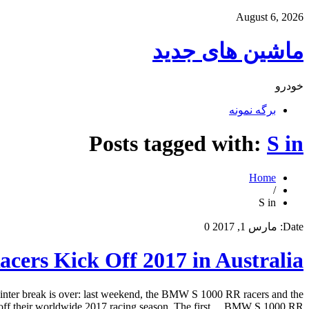
August 6, 2026
ماشین های جدید
خودرو
برگه نمونه
Posts tagged with:
S in
Home
/
S in
Date:
مارس 1, 2017
0
ers Kick Off 2017 in Australia
nter break is over: last weekend, the BMW S 1000 RR racers and the
f their worldwide 2017 racing season. The first… BMW S 1000 RR […]