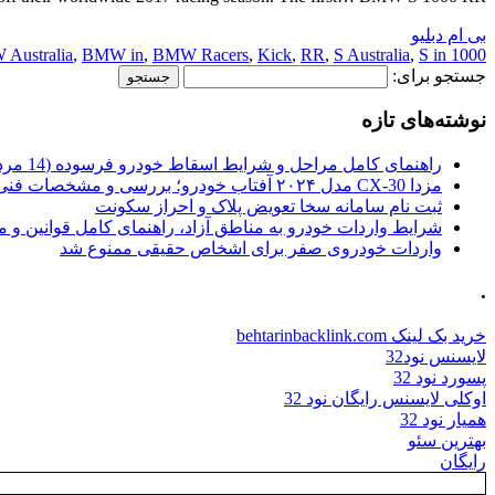
بی ام دبلیو
Australia
,
BMW in
,
BMW Racers
,
Kick
,
RR
,
S Australia
,
S in
1000 Australia
جستجو برای:
نوشته‌های تازه
راهنمای کامل مراحل و شرایط اسقاط خودرو فرسوده (14 مرداد 1405)
مزدا CX-30 مدل ۲۰۲۴ آفتاب خودرو؛ بررسی و مشخصات فنی
ثبت نام سامانه سخا تعویض پلاک و احراز سکونت
شرایط واردات خودرو به مناطق آزاد، راهنمای کامل قوانین و 
واردات خودروی صفر برای اشخاص حقیقی ممنوع شد
.
خرید بک لینک behtarinbacklink.com
لایسنس نود32
پسورد نود 32
اوکلی لایسنس رایگان نود 32
همیار نود 32
بهترین سئو
رایگان