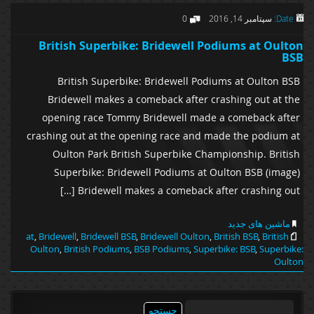
Date:
سپتامبر 14, 2016
0
British Superbike: Bridewell Podiums at Oulton
BSB
British Superbike: Bridewell Podiums at Oulton BSB
Bridewell makes a comeback after crashing out at the
opening race Tommy Bridewell made a comeback after
crashing out at the opening race and made the podium at
Oulton Park British Superbike Championship. British
Superbike: Bridewell Podiums at Oulton BSB (image)
Bridewell makes a comeback after crashing out […]
ماشین های جدید
at
,
Bridewell
,
Bridewell BSB
,
Bridewell Oulton
,
British BSB
,
British
Oulton
,
British Podiums
,
BSB Podiums
,
Superbike: BSB
,
Superbike:
Oulton
جستجو