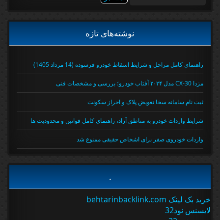
برای:
نوشته‌های تازه
راهنمای کامل مراحل و شرایط اسقاط خودرو فرسوده (14 مرداد 1405)
مزدا CX-30 مدل ۲۰۲۴ آفتاب خودرو؛ بررسی و مشخصات فنی
ثبت نام سامانه سخا تعویض پلاک و احراز سکونت
شرایط واردات خودرو به مناطق آزاد، راهنمای کامل قوانین و محدودیت ها
واردات خودروی صفر برای اشخاص حقیقی ممنوع شد
.
خرید بک لینک behtarinbacklink.com
لایسنس نود32