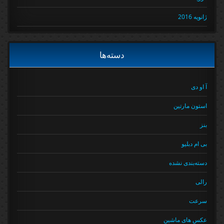
ژانویه 2016
دسته‌ها
آ او دی
استون مارتین
بنز
بی ام دبلیو
دسته‌بندی نشده
رالی
سرعت
عکس های ماشین