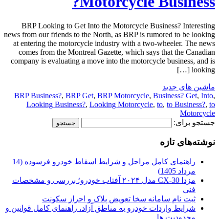
Motorcycle Business?
BRP Looking to Get Into the Motorcycle Business? Interesting
news from our friends to the North, as BRP is rumored to be looking
at entering the motorcycle industry with a two-wheeler. The news
comes from the Montreal Gazette, which says that the Canadian
company is evaluating a move into the motorcycle business, and is
looking […]
ماشین های جدید
BRP Business?
,
BRP Get
,
BRP Motorcycle
,
Business? Get
,
Into
,
Looking Business?
,
Looking Motorcycle
,
to
,
to Business?
,
to
Motorcycle
جستجو برای:
نوشته‌های تازه
راهنمای کامل مراحل و شرایط اسقاط خودرو فرسوده (14
مرداد 1405)
مزدا CX-30 مدل ۲۰۲۴ آفتاب خودرو؛ بررسی و مشخصات
فنی
ثبت نام سامانه سخا تعویض پلاک و احراز سکونت
شرایط واردات خودرو به مناطق آزاد، راهنمای کامل قوانین و
محدودیت ها