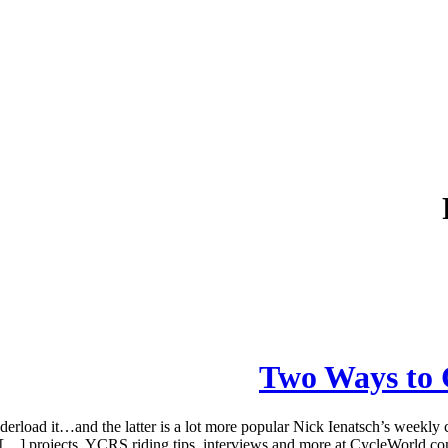
Two Ways to 
rload it…and the latter is a lot more popular Nick Ienatsch’s weekly 
projects, YCRS riding tips, interviews and more at CycleWorld.com