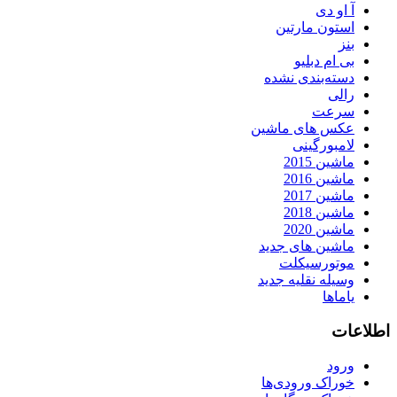
آ او دی
استون مارتین
بنز
بی ام دبلیو
دسته‌بندی نشده
رالی
سرعت
عکس های ماشین
لامبورگینی
ماشین 2015
ماشین 2016
ماشین 2017
ماشین 2018
ماشین 2020
ماشین های جدید
موتورسیکلت
وسیله نقلیه جدید
یاماها
اطلاعات
ورود
خوراک ورودی‌ها