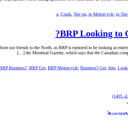
a
,
Crash
,
Tire on
,
to Motorcycle
,
to Tire
BRP Looking to G
rom our friends to the North, as BRP is rumored to be looking at ente
the Montreal Gazette, which says that the Canadian compan
BRP Business?
,
BRP Get
,
BRP Motorcycle
,
Business? Get
,
Into
,
Looki
محدودیت ها