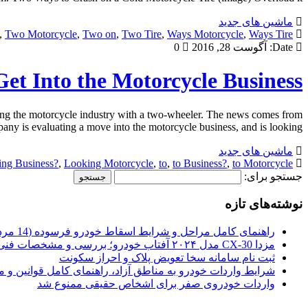
ماشین های جدید
,
Two Motorcycle
,
Two on
,
Two Tire
,
Ways Motorcycle
,
Ways Tire
Date:
آگوست 28, 2016
0
et Into the Motorcycle Business?
ring the motorcycle industry with a two-wheeler. The news comes from
y is evaluating a move into the motorcycle business, and is looking […]
ماشین های جدید
ng Business?
,
Looking Motorcycle
,
to
,
to Business?
,
to Motorcycle
جستجو برای:
نوشته‌های تازه
راهنمای کامل مراحل و شرایط اسقاط خودرو فرسوده (14 مرداد 1405)
مزدا CX-30 مدل ۲۰۲۴ آفتاب خودرو؛ بررسی و مشخصات فنی
ثبت نام سامانه سخا تعویض پلاک و احراز سکونت
شرایط واردات خودرو به مناطق آزاد، راهنمای کامل قوانین و 
واردات خودروی صفر برای اشخاص حقیقی ممنوع شد