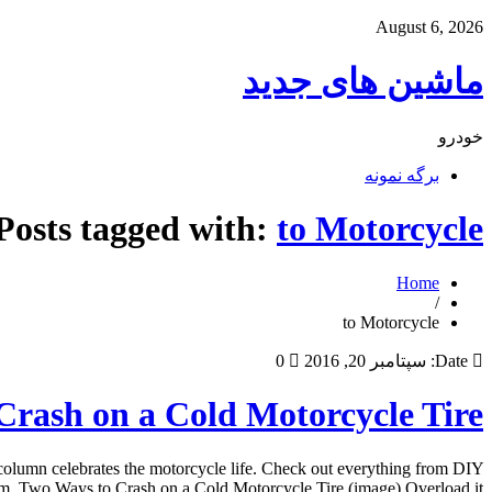
August 6, 2026
ماشین های جدید
خودرو
برگه نمونه
Posts tagged with:
to Motorcycle
Home
/
to Motorcycle
Date:
سپتامبر 20, 2016
0
Crash on a Cold Motorcycle Tire
column celebrates the motorcycle life. Check out everything from DIY
. Two Ways to Crash on a Cold Motorcycle Tire (image) Overload it […]