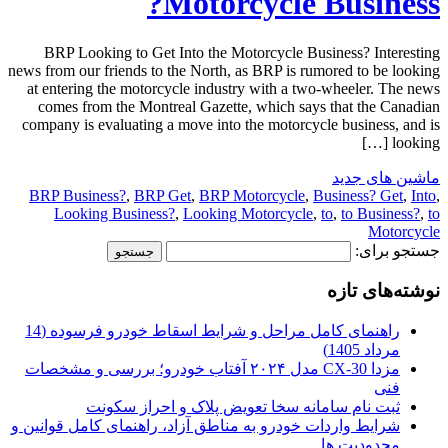
Motorcycle Business?
BRP Looking to Get Into the Motorcycle Business? Interesting
news from our friends to the North, as BRP is rumored to be looking
at entering the motorcycle industry with a two-wheeler. The news
comes from the Montreal Gazette, which says that the Canadian
company is evaluating a move into the motorcycle business, and is
looking […]
ماشین های جدید
BRP Business?
,
BRP Get
,
BRP Motorcycle
,
Business? Get
,
Into
,
Looking Business?
,
Looking Motorcycle
,
to
,
to Business?
,
to
Motorcycle
جستجو برای:
نوشته‌های تازه
راهنمای کامل مراحل و شرایط اسقاط خودرو فرسوده (14
مرداد 1405)
مزدا CX-30 مدل ۲۰۲۴ آفتاب خودرو؛ بررسی و مشخصات
فنی
ثبت نام سامانه سخا تعویض پلاک و احراز سکونت
شرایط واردات خودرو به مناطق آزاد، راهنمای کامل قوانین و
محدودیت ها