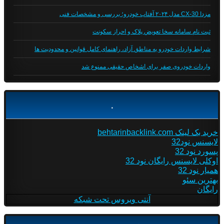
مزدا CX-30 مدل ۲۰۲۴ آفتاب خودرو؛ بررسی و مشخصات فنی
ثبت نام سامانه سخا تعویض پلاک و احراز سکونت
شرایط واردات خودرو به مناطق آزاد، راهنمای کامل قوانین و محدودیت ها
واردات خودروی صفر برای اشخاص حقیقی ممنوع شد
.
خرید بک لینک behtarinbacklink.com
لایسنس نود32
پسورد نود 32
اوکلی لایسنس رایگان نود 32
همیار نود 32
بهترین سئو
رایگان
آنتی ویروس تحت شبکه