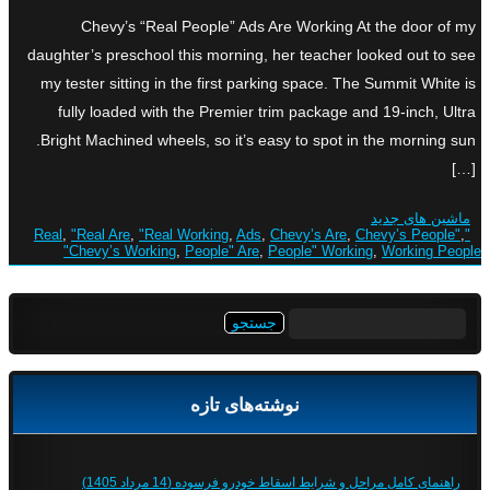
Chevy’s “Real People” Ads Are Working At the door of my
daughter’s preschool this morning, her teacher looked out to see
my tester sitting in the first parking space. The Summit White is
fully loaded with the Premier trim package and 19-inch, Ultra
Bright Machined wheels, so it’s easy to spot in the morning sun.
[…]
ماشین های جدید
,
"Real Are
,
"Real Working
,
Ads
,
Chevy’s Are
,
Chevy’s People"
,
"Real
Chevy’s Working
,
People" Are
,
People" Working
,
Working People"
جستجو
برای:
نوشته‌های تازه
راهنمای کامل مراحل و شرایط اسقاط خودرو فرسوده (14 مرداد 1405)