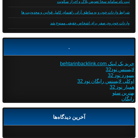
ثبت نام سامانه سخا تعویض پلاک و احراز سکونت
شرایط واردات خودرو به مناطق آزاد، راهنمای کامل قوانین و محدودیت ها
واردات خودروی صفر برای اشخاص حقیقی ممنوع شد
.
خرید بک لینک behtarinbacklink.com
لایسنس نود32
پسورد نود 32
اوکلی لایسنس رایگان نود 32
همیار نود 32
بهترین سئو
رایگان
آخرین دیدگاه‌ها