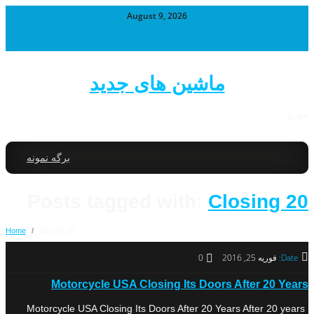
August 9, 2026
ماشین های جدید
خودرو
برگه نمونه
Posts tagged with:
Closing 20
Home
/
Closing 20
Date:
فوریه 25, 2016
0
Motorcycle USA Closing Its Doors After 20 Years
Motorcycle USA Closing Its Doors After 20 Years After 20 years