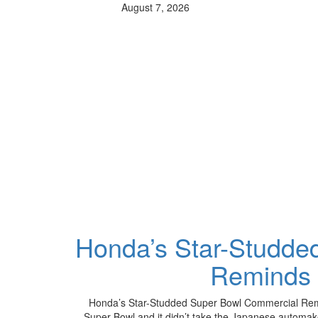
August 7, 2026
Honda’s Star-Studde
Reminds 
Honda’s Star-Studded Super Bowl Commercial Remi
Super Bowl and it didn’t take the Japanese automake