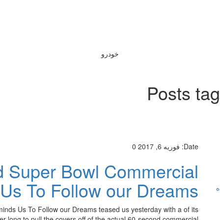
خودرو
Posts ta
Date:
فوریه 6, 2017
0
d Super Bowl Commercial
Us To Follow our Dreams
ه
nds Us To Follow our Dreams teased us yesterday with a of its
r long to pull the covers off of the actual 60-second commercial