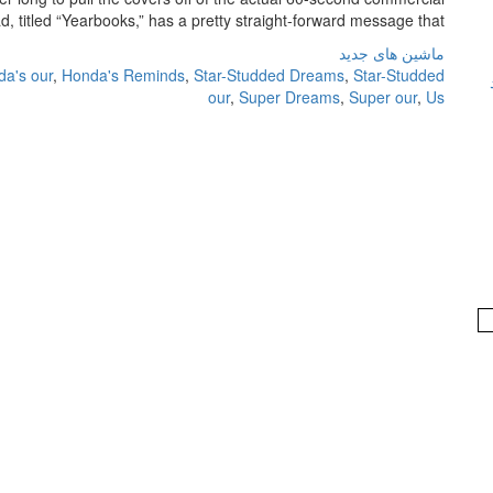
d, titled “Yearbooks,” has a pretty straight-forward message that […]
ماشین های جدید
a's our
,
Honda's Reminds
,
Star-Studded Dreams
,
Star-Studded
our
,
Super Dreams
,
Super our
,
Us