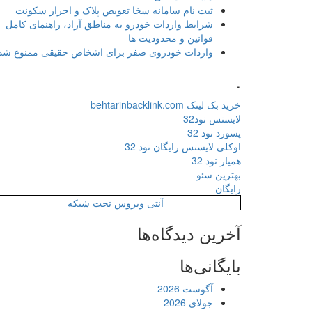
ثبت نام سامانه سخا تعویض پلاک و احراز سکونت
شرایط واردات خودرو به مناطق آزاد، راهنمای کامل
قوانین و محدودیت ها
واردات خودروی صفر برای اشخاص حقیقی ممنوع شد
.
خرید بک لینک behtarinbacklink.com
لایسنس نود32
پسورد نود 32
اوکلی لایسنس رایگان نود 32
همیار نود 32
بهترین سئو
رایگان
آنتی ویروس تحت شبکه
آخرین دیدگاه‌ها
بایگانی‌ها
آگوست 2026
جولای 2026