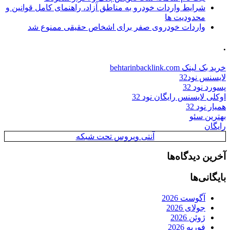
شرایط واردات خودرو به مناطق آزاد، راهنمای کامل قوانین و
محدودیت ها
واردات خودروی صفر برای اشخاص حقیقی ممنوع شد
.
خرید بک لینک behtarinbacklink.com
لایسنس نود32
پسورد نود 32
اوکلی لایسنس رایگان نود 32
همیار نود 32
بهترین سئو
رایگان
آنتی ویروس تحت شبکه
آخرین دیدگاه‌ها
بایگانی‌ها
آگوست 2026
جولای 2026
ژوئن 2026
فوریه 2026