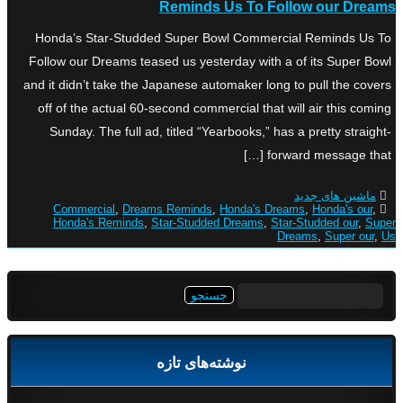
Reminds Us To Follow our Dreams
Honda’s Star-Studded Super Bowl Commercial Reminds Us To
Follow our Dreams teased us yesterday with a of its Super Bowl
and it didn’t take the Japanese automaker long to pull the covers
off of the actual 60-second commercial that will air this coming
Sunday. The full ad, titled “Yearbooks,” has a pretty straight-
forward message that […]
ماشین های جدید
Commercial
,
Dreams Reminds
,
Honda's Dreams
,
Honda's our
,
Honda's Reminds
,
Star-Studded Dreams
,
Star-Studded our
,
Super
Dreams
,
Super our
,
Us
جستجو
برای:
نوشته‌های تازه