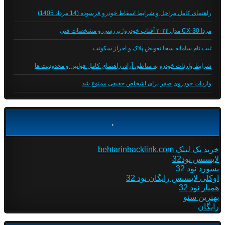
راهنمای کامل مراحل و شرایط اسقاط خودرو فرسوده (14 مرداد 1405)
مزدا CX-30 مدل ۲۰۲۴ آفتاب خودرو؛ بررسی و مشخصات فنی
ثبت نام سامانه سخا تعویض پلاک و احراز سکونت
شرایط واردات خودرو به مناطق آزاد، راهنمای کامل قوانین و محدودیت ها
واردات خودروی صفر برای اشخاص حقیقی ممنوع شد
.
خرید بک لینک behtarinbacklink.com
لایسنس نود32
پسورد نود 32
اوکلی لایسنس رایگان نود 32
همیار نود 32
بهترین سئو
رایگان