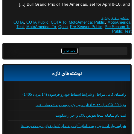
Bull Grand Prix of The Americas, set for April 8-10, and […]
ماشین های جدید
COTA
,
COTA Public
,
COTA To
,
MotoAmerica: Public
,
MotoAmerica:
Test
,
MotoAmerica: To
,
Open
,
Pre-Season Public
,
Pre-Season To
,
Public Test
جستجو
برای:
نوشته‌های تازه
راهنمای کامل مراحل و شرایط اسقاط خودرو فرسوده (14 مرداد 1405)
مزدا CX-30 مدل ۲۰۲۴ آفتاب خودرو؛ بررسی و مشخصات فنی
ثبت نام سامانه سخا تعویض پلاک و احراز سکونت
شرایط واردات خودرو به مناطق آزاد، راهنمای کامل قوانین و محدودیت ها