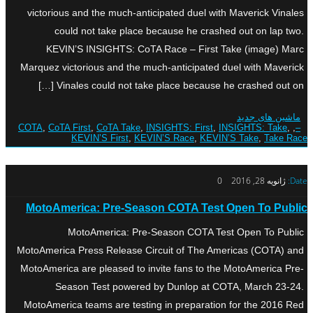
victorious and the much-anticipated duel with Maverick Vinales
could not take place because he crashed out on lap two.
KEVIN’S INSIGHTS: CoTA Race – First Take (image) Marc
Marquez victorious and the much-anticipated duel with Maverick
Vinales could not take place because he crashed out on […]
ماشین های جدید
COTA
,
CoTA First
,
CoTA Take
,
INSIGHTS: First
,
INSIGHTS: Take
,
,
–
KEVIN’S First
,
KEVIN’S Race
,
KEVIN’S Take
,
Take Race
Date:
ژانویه 28, 2016
0
MotoAmerica: Pre-Season COTA Test Open To Public
MotoAmerica: Pre-Season COTA Test Open To Public
MotoAmerica Press Release Circuit of The Americas (COTA) and
MotoAmerica are pleased to invite fans to the MotoAmerica Pre-
Season Test powered by Dunlop at COTA, March 23-24.
MotoAmerica teams are testing in preparation for the 2016 Red