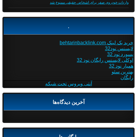
واردات خودروی صفر برای اشخاص حقیقی ممنوع شد
.
خرید بک لینک behtarinbacklink.com
لایسنس نود32
پسورد نود 32
اوکلی لایسنس رایگان نود 32
همیار نود 32
بهترین سئو
رایگان
آنتی ویروس تحت شبکه
آخرین دیدگاه‌ها
بایگانی‌ها