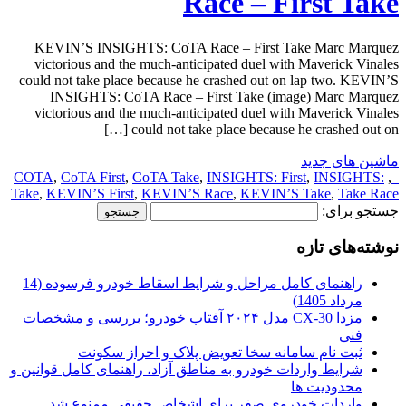
Race – First Take
KEVIN’S INSIGHTS: CoTA Race – First Take Marc Marquez
victorious and the much-anticipated duel with Maverick Vinales
could not take place because he crashed out on lap two. KEVIN’S
INSIGHTS: CoTA Race – First Take (image) Marc Marquez
victorious and the much-anticipated duel with Maverick Vinales
could not take place because he crashed out on […]
ماشین های جدید
COTA
,
CoTA First
,
CoTA Take
,
INSIGHTS: First
,
INSIGHTS:
,
–
Take
,
KEVIN’S First
,
KEVIN’S Race
,
KEVIN’S Take
,
Take Race
جستجو برای:
نوشته‌های تازه
راهنمای کامل مراحل و شرایط اسقاط خودرو فرسوده (14
مرداد 1405)
مزدا CX-30 مدل ۲۰۲۴ آفتاب خودرو؛ بررسی و مشخصات
فنی
ثبت نام سامانه سخا تعویض پلاک و احراز سکونت
شرایط واردات خودرو به مناطق آزاد، راهنمای کامل قوانین و
محدودیت ها
واردات خودروی صفر برای اشخاص حقیقی ممنوع شد