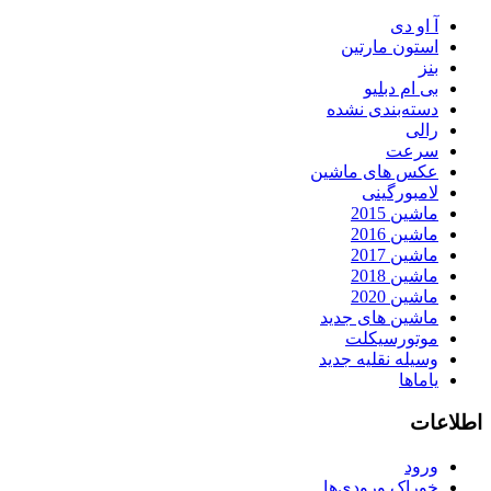
آ او دی
استون مارتین
بنز
بی ام دبلیو
دسته‌بندی نشده
رالی
سرعت
عکس های ماشین
لامبورگینی
ماشین 2015
ماشین 2016
ماشین 2017
ماشین 2018
ماشین 2020
ماشین های جدید
موتورسیکلت
وسیله نقلیه جدید
یاماها
اطلاعات
ورود
خوراک ورودی‌ها