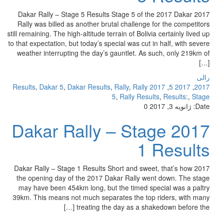
2017 Dakar Rally – Stage 5 Results Stage 5 of the 2017 Dakar
Rally was billed as another brutal challenge for the competitors
still remaining. The high-altitude terrain of Bolivia certainly lived up
to that expectation, but today’s special was cut in half, with severe
weather interrupting the day’s gauntlet. As such, only 219km of
[…]
رالی
,
Dakar 5
,
Dakar Results
,
Rally
,
Rally
2017 Results
,
2017 5
,
2017
5
,
Rally Results
,
Results:
,
Stage
Date:
ژانویه 3, 2017
0
2017 Dakar Rally – Stage
1 Results
2017 Dakar Rally – Stage 1 Results Short and sweet, that’s how
the opening day of the 2017 Dakar Rally went down. The stage
may have been 454km long, but the timed special was a paltry
39km. This means not much separates the top riders, with many
treating the day as a shakedown before the […]