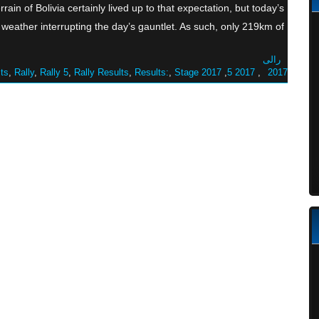
rrain of Bolivia certainly lived up to that expectation, but today’s
 weather interrupting the day’s gauntlet. As such, only 219km of […]
رالی
ts
,
Rally
,
Rally 5
,
Rally Results
,
Results:
,
Stage
2017 Results
,
2017 5
,
2017