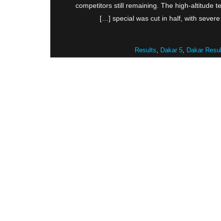
competitors still remaining. The high-altitude te
special was cut in half, with severe
,
Dakar 5
,
Dakar Resul