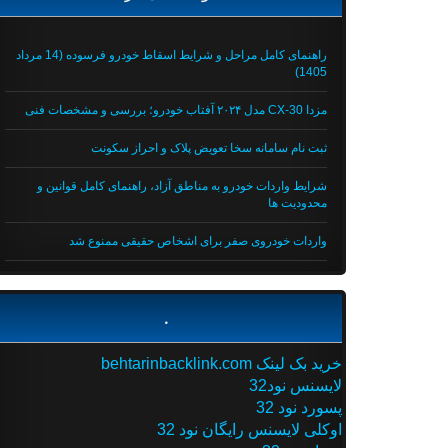
راهنمای کامل مراحل و شرایط اسقاط خودرو فرسوده (14 مرداد
1405)
مزدا CX-30 مدل ۲۰۲۴ آفتاب خودرو؛ بررسی و مشخصات فنی
ثبت نام سامانه سخا تعویض پلاک و احراز سکونت
شرایط واردات خودرو به مناطق آزاد، راهنمای کامل قوانین و
محدودیت ها
واردات خودروی صفر برای اشخاص حقیقی ممنوع شد
.
خرید بک لینک behtarinbacklink.com
لایسنس نود32
پسورد نود 32
اوکلی لایسنس رایگان نود 32