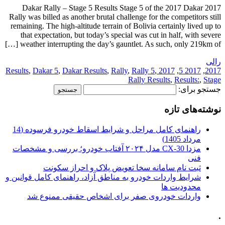
2017 Dakar Rally – Stage 5 Results Stage 5 of the 2017 Dakar
Rally was billed as another brutal challenge for the competitors still
remaining. The high-altitude terrain of Bolivia certainly lived up to
that expectation, but today’s special was cut in half, with severe
weather interrupting the day’s gauntlet. As such, only 219km of […]
رالی
,
Dakar 5
,
Dakar Results
,
Rally
,
Rally 5
,
2017 Results
,
2017 5
,
2017
Rally Results
,
Results:
,
Stage
جستجو برای:
نوشته‌های تازه
راهنمای کامل مراحل و شرایط اسقاط خودرو فرسوده (14
مرداد 1405)
مزدا CX-30 مدل ۲۰۲۴ آفتاب خودرو؛ بررسی و مشخصات
فنی
ثبت نام سامانه سخا تعویض پلاک و احراز سکونت
شرایط واردات خودرو به مناطق آزاد، راهنمای کامل قوانین و
محدودیت ها
واردات خودروی صفر برای اشخاص حقیقی ممنوع شد
.