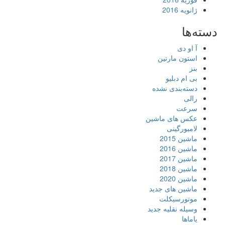
ژانویه 2016
دسته‌ها
آ او دی
استون مارتین
بنز
بی ام دبلیو
دسته‌بندی نشده
رالی
سرعت
عکس های ماشین
لامبورگینی
ماشین 2015
ماشین 2016
ماشین 2017
ماشین 2018
ماشین 2020
ماشین های جدید
موتورسیکلت
وسیله نقلیه جدید
یاماها