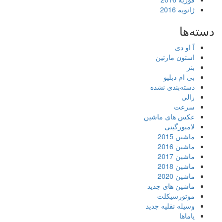
ژانویه 2016
دسته‌ها
آ او دی
استون مارتین
بنز
بی ام دبلیو
دسته‌بندی نشده
رالی
سرعت
عکس های ماشین
لامبورگینی
ماشین 2015
ماشین 2016
ماشین 2017
ماشین 2018
ماشین 2020
ماشین های جدید
موتورسیکلت
وسیله نقلیه جدید
یاماها