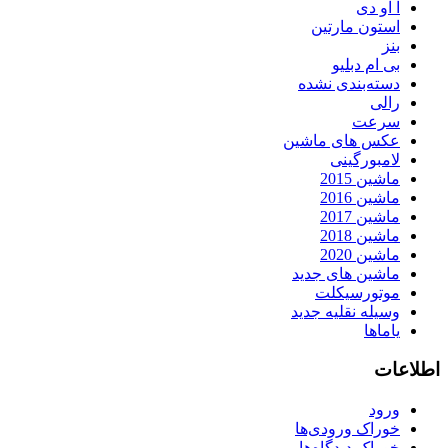
آ او دی
استون مارتین
بنز
بی ام دبلیو
دسته‌بندی نشده
رالی
سرعت
عکس های ماشین
لامبورگینی
ماشین 2015
ماشین 2016
ماشین 2017
ماشین 2018
ماشین 2020
ماشین های جدید
موتورسیکلت
وسیله نقلیه جدید
یاماها
اطلاعات
ورود
خوراک ورودی‌ها
خوراک دیدگاه‌ها