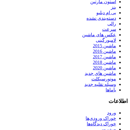
استون مارتین
بنز
بی ام دبلیو
دسته‌بندی نشده
رالی
سرعت
عکس های ماشین
لامبورگینی
ماشین 2015
ماشین 2016
ماشین 2017
ماشین 2018
ماشین 2020
ماشین های جدید
موتورسیکلت
وسیله نقلیه جدید
یاماها
اطلاعات
ورود
خوراک ورودی‌ها
خوراک دیدگاه‌ها
وردپرس