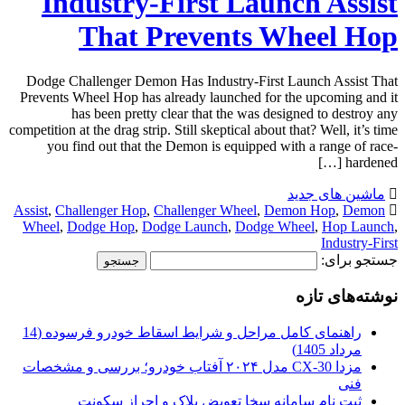
Industry-First Launch Assist
That Prevents Wheel Hop
Dodge Challenger Demon Has Industry-First Launch Assist That
Prevents Wheel Hop has already launched for the upcoming and it
has been pretty clear that the was designed to destroy any
competition at the drag strip. Still skeptical about that? Well, it’s time
you find out that the Demon is equipped with a range of race-
hardened […]
ماشین های جدید
Assist
,
Challenger Hop
,
Challenger Wheel
,
Demon Hop
,
Demon
Wheel
,
Dodge Hop
,
Dodge Launch
,
Dodge Wheel
,
Hop Launch
,
Industry-First
جستجو برای:
نوشته‌های تازه
راهنمای کامل مراحل و شرایط اسقاط خودرو فرسوده (14
مرداد 1405)
مزدا CX-30 مدل ۲۰۲۴ آفتاب خودرو؛ بررسی و مشخصات
فنی
ثبت نام سامانه سخا تعویض پلاک و احراز سکونت