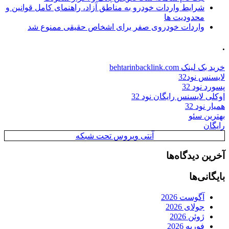
شرایط واردات خودرو به مناطق آزاد، راهنمای کامل قوانین و
محدودیت ها
واردات خودروی صفر برای اشخاص حقیقی ممنوع شد
.
خرید بک لینک behtarinbacklink.com
لایسنس نود32
پسورد نود 32
اوکلی لایسنس رایگان نود 32
همیار نود 32
بهترین سئو
رایگان
آنتی ویروس تحت شبکه
آخرین دیدگاه‌ها
بایگانی‌ها
آگوست 2026
جولای 2026
ژوئن 2026
فوریه 2026