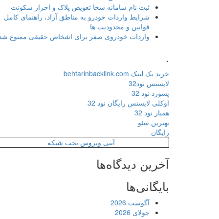
ثبت نام سامانه سخا تعویض پلاک و احراز سکونت
شرایط واردات خودرو به مناطق آزاد، راهنمای کامل
قوانین و محدودیت ها
واردات خودروی صفر برای اشخاص حقیقی ممنوع شد
.
خرید بک لینک behtarinbacklink.com
لایسنس نود32
پسورد نود 32
اوکلی لایسنس رایگان نود 32
همیار نود 32
بهترین سئو
رایگان
آنتی ویروس تحت شبکه
آخرین دیدگاه‌ها
بایگانی‌ها
آگوست 2026
جولای 2026