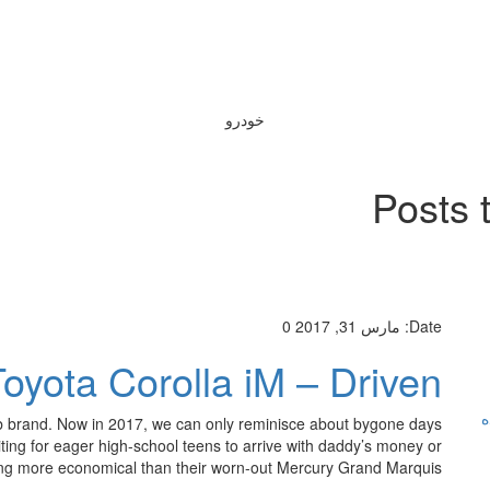
خودرو
Posts 
Date:
مارس 31, 2017
0
Toyota Corolla iM – Driven
ه
b brand. Now in 2017, we can only reminisce about bygone days
ing for eager high-school teens to arrive with daddy’s money or
hing more economical than their worn-out Mercury Grand Marquis. […]