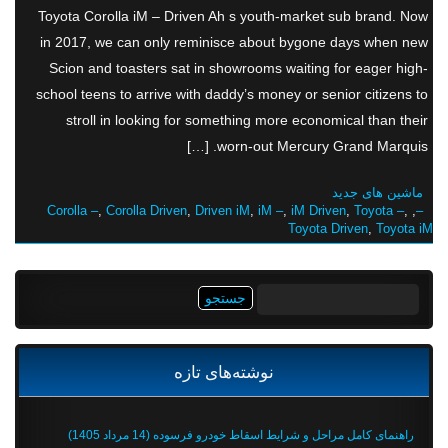
Toyota Corolla iM – Driven Ah s youth-market sub brand. Now
in 2017, we can only reminisce about bygone days when new
Scion and toasters sat in showrooms waiting for eager high-
school teens to arrive with daddy’s money or senior citizens to
stroll in looking for something more economical than their
worn-out Mercury Grand Marquis. […]
ماشین های جدید
Corolla –
,
Corolla Driven
,
Driven iM
,
iM –
,
iM Driven
,
Toyota –
,
,
–
Toyota Driven
,
Toyota iM
جستجو
برای:
نوشته‌های تازه
راهنمای کامل مراحل و شرایط اسقاط خودرو فرسوده (14 مرداد 1405)