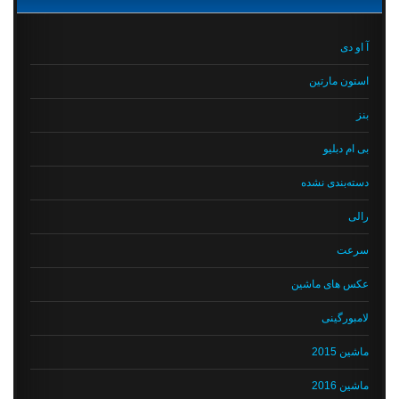
آ او دی
استون مارتین
بنز
بی ام دبلیو
دسته‌بندی نشده
رالی
سرعت
عکس های ماشین
لامبورگینی
ماشین 2015
ماشین 2016