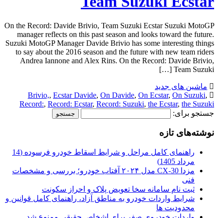
Team Suzuki Ecstar
On the Record: Davide Brivio, Team Suzuki Ecstar Suzuki MotoGP
manager reflects on this past season and looks toward the future.
Suzuki MotoGP Manager Davide Brivio has some interesting things
to say about the 2016 season and the future with new team riders
Andrea Iannone and Alex Rins. On the Record: Davide Brivio,
Team Suzuki […]
ماشین های جدید
Brivio,
,
Ecstar Davide
,
On Davide
,
On Ecstar
,
On Suzuki
,
Record:
,
Record: Ecstar
,
Record: Suzuki
,
the Ecstar
,
the Suzuki
جستجو برای:
نوشته‌های تازه
راهنمای کامل مراحل و شرایط اسقاط خودرو فرسوده (14
مرداد 1405)
مزدا CX-30 مدل ۲۰۲۴ آفتاب خودرو؛ بررسی و مشخصات
فنی
ثبت نام سامانه سخا تعویض پلاک و احراز سکونت
شرایط واردات خودرو به مناطق آزاد، راهنمای کامل قوانین و
محدودیت ها
واردات خودروی صفر برای اشخاص حقیقی ممنوع شد