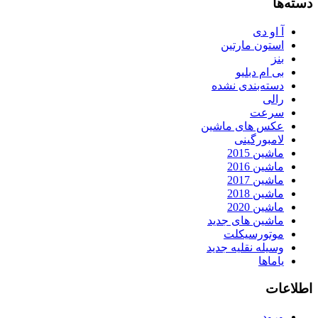
دسته‌ها
آ او دی
استون مارتین
بنز
بی ام دبلیو
دسته‌بندی نشده
رالی
سرعت
عکس های ماشین
لامبورگینی
ماشین 2015
ماشین 2016
ماشین 2017
ماشین 2018
ماشین 2020
ماشین های جدید
موتورسیکلت
وسیله نقلیه جدید
یاماها
اطلاعات
ورود