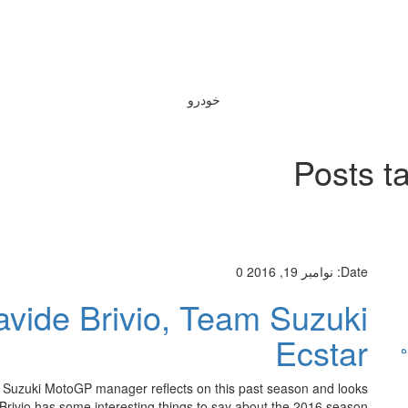
خودرو
Posts t
Date:
نوامبر 19, 2016
0
vide Brivio, Team Suzuki
Ecstar
ه
 Suzuki MotoGP manager reflects on this past season and looks
rivio has some interesting things to say about the 2016 season