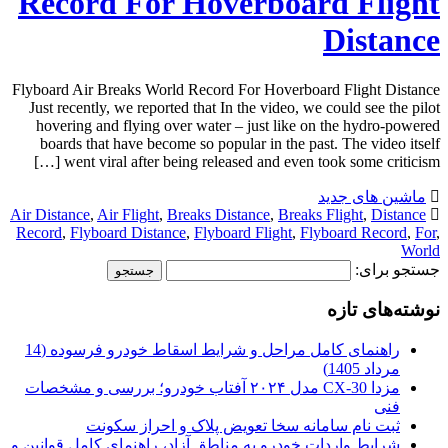
Record For Hoverboard Flight
Distance
Flyboard Air Breaks World Record For Hoverboard Flight Distance
Just recently, we reported that In the video, we could see the pilot
hovering and flying over water – just like on the hydro-powered
boards that have become so popular in the past. The video itself
went viral after being released and even took some criticism […]
ماشین های جدید
Air Distance
,
Air Flight
,
Breaks Distance
,
Breaks Flight
,
Distance
Record
,
Flyboard Distance
,
Flyboard Flight
,
Flyboard Record
,
For
,
World
جستجو برای:
نوشته‌های تازه
راهنمای کامل مراحل و شرایط اسقاط خودرو فرسوده (14
مرداد 1405)
مزدا CX-30 مدل ۲۰۲۴ آفتاب خودرو؛ بررسی و مشخصات
فنی
ثبت نام سامانه سخا تعویض پلاک و احراز سکونت
شرایط واردات خودرو به مناطق آزاد، راهنمای کامل قوانین و