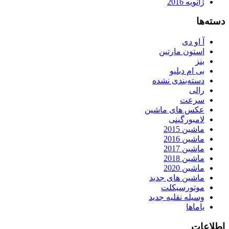
ژانویه 2016
دسته‌ها
آ او دی
استون مارتین
بنز
بی ام دبلیو
دسته‌بندی نشده
رالی
سرعت
عکس های ماشین
لامبورگینی
ماشین 2015
ماشین 2016
ماشین 2017
ماشین 2018
ماشین 2020
ماشین های جدید
موتورسیکلت
وسیله نقلیه جدید
یاماها
اطلاعات