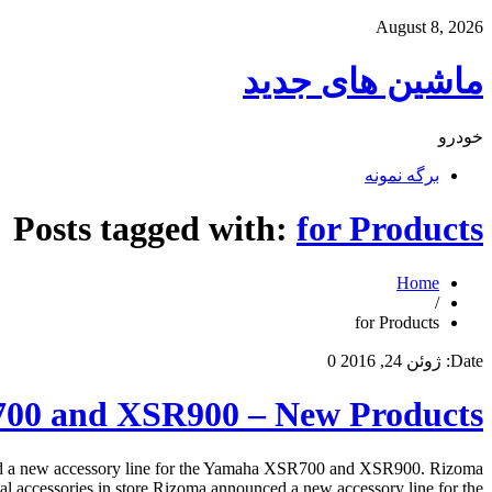
August 8, 2026
ماشین های جدید
خودرو
برگه نمونه
Posts tagged with:
for Products
Home
/
for Products
Date:
ژوئن 24, 2016
0
700 and XSR900 – New Products
d a new accessory line for the Yamaha XSR700 and XSR900. Rizoma
essories in store Rizoma announced a new accessory line for the […]