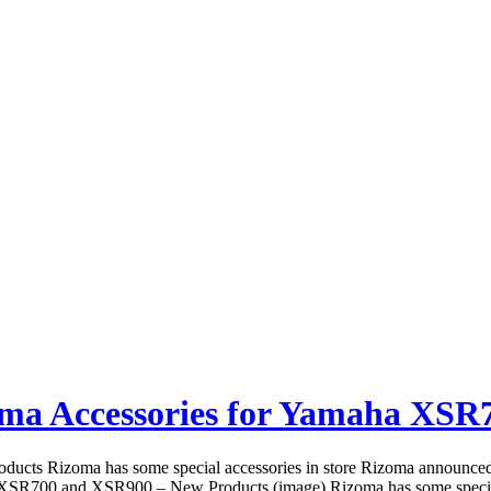
ma Accessories for Yamaha XSR
cts Rizoma has some special accessories in store Rizoma announce
XSR700 and XSR900 – New Products (image) Rizoma has some special acc