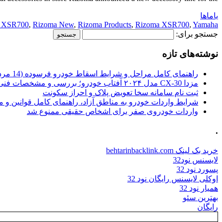
یاماها
s XSR700
,
Rizoma New
,
Rizoma Products
,
Rizoma XSR700
,
Yamaha
جستجو برای:
نوشته‌های تازه
راهنمای کامل مراحل و شرایط اسقاط خودرو فرسوده (14 مرداد 1405)
مزدا CX-30 مدل ۲۰۲۴ آفتاب خودرو؛ بررسی و مشخصات فنی
ثبت نام سامانه سخا تعویض پلاک و احراز سکونت
شرایط واردات خودرو به مناطق آزاد، راهنمای کامل قوانین و 
واردات خودروی صفر برای اشخاص حقیقی ممنوع شد
.
خرید بک لینک behtarinbacklink.com
لایسنس نود32
پسورد نود 32
اوکلی لایسنس رایگان نود 32
همیار نود 32
بهترین سئو
رایگان