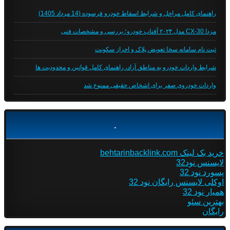
راهنمای کامل مراحل و شرایط اسقاط خودرو فرسوده (14 مرداد 1405)
مزدا CX-30 مدل ۲۰۲۴ آفتاب خودرو؛ بررسی و مشخصات فنی
ثبت نام سامانه سخا تعویض پلاک و احراز سکونت
شرایط واردات خودرو به مناطق آزاد، راهنمای کامل قوانین و محدودیت ها
واردات خودروی صفر برای اشخاص حقیقی ممنوع شد
.
خرید بک لینک behtarinbacklink.com
لایسنس نود32
پسورد نود 32
اوکلی لایسنس رایگان نود 32
همیار نود 32
بهترین سئو
رایگان