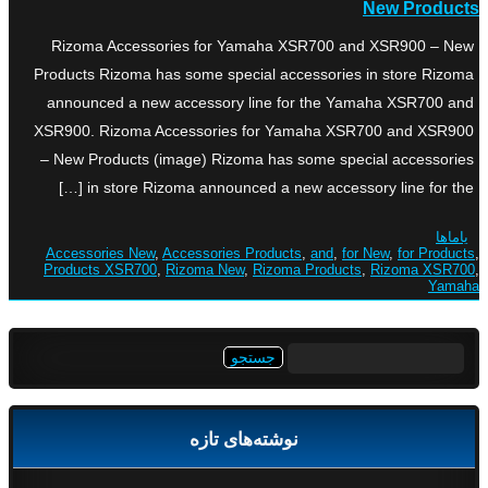
New Products
Rizoma Accessories for Yamaha XSR700 and XSR900 – New
Products Rizoma has some special accessories in store Rizoma
announced a new accessory line for the Yamaha XSR700 and
XSR900. Rizoma Accessories for Yamaha XSR700 and XSR900
– New Products (image) Rizoma has some special accessories
in store Rizoma announced a new accessory line for the […]
یاماها
Accessories New
,
Accessories Products
,
and
,
for New
,
for Products
,
Products XSR700
,
Rizoma New
,
Rizoma Products
,
Rizoma XSR700
,
Yamaha
جستجو
برای:
نوشته‌های تازه