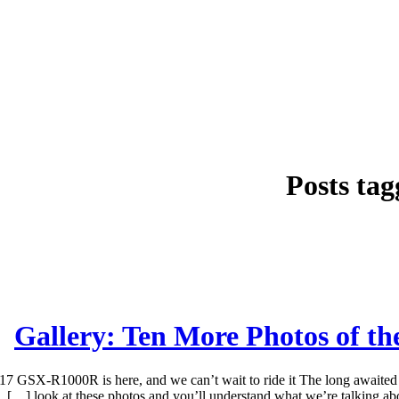
Posts ta
Gallery: Ten More Photos of 
 GSX-R1000R is here, and we can’t wait to ride it The long awaited
look at these photos and you’ll understand what we’re talking a