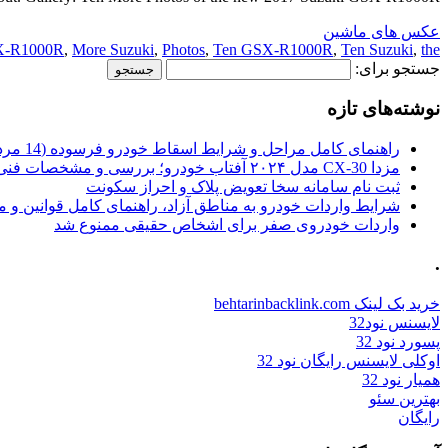
عکس های ماشین
X-R1000R
,
More Suzuki
,
Photos
,
Ten GSX-R1000R
,
Ten Suzuki
,
the
جستجو برای:
نوشته‌های تازه
راهنمای کامل مراحل و شرایط اسقاط خودرو فرسوده (14 مرداد 1405)
مزدا CX-30 مدل ۲۰۲۴ آفتاب خودرو؛ بررسی و مشخصات فنی
ثبت نام سامانه سخا تعویض پلاک و احراز سکونت
شرایط واردات خودرو به مناطق آزاد، راهنمای کامل قوانین و 
واردات خودروی صفر برای اشخاص حقیقی ممنوع شد
.
خرید بک لینک behtarinbacklink.com
لایسنس نود32
پسورد نود 32
اوکلی لایسنس رایگان نود 32
همیار نود 32
بهترین سئو
رایگان