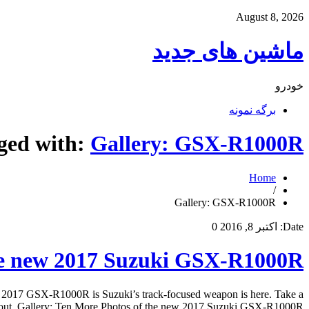
August 8, 2026
ماشین های جدید
خودرو
برگه نمونه
gged with:
Gallery: GSX-R1000R
Home
/
Gallery: GSX-R1000R
Date:
اکتبر 8, 2016
0
the new 2017 Suzuki GSX-R1000R
 2017 GSX-R1000R is Suzuki’s track-focused weapon is here. Take a
bout. Gallery: Ten More Photos of the new 2017 Suzuki GSX-R1000R […]