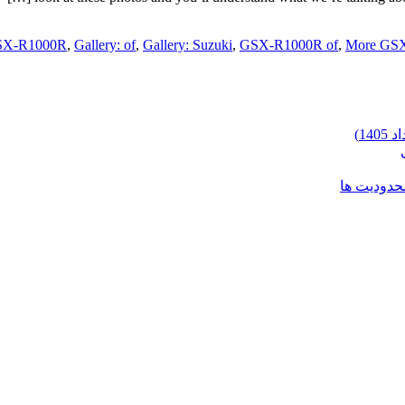
GSX-R1000R
,
Gallery: of
,
Gallery: Suzuki
,
GSX-R1000R of
,
More GS
محدودیت ها