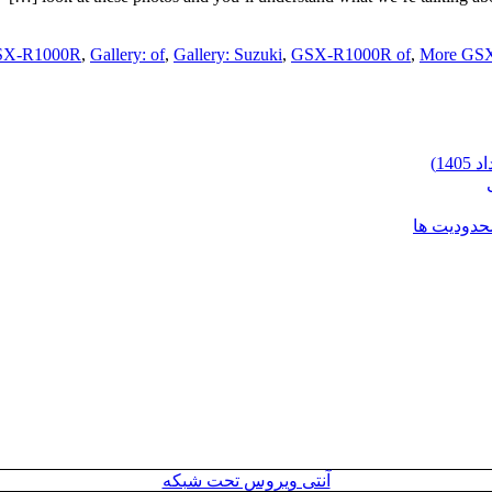
GSX-R1000R
,
Gallery: of
,
Gallery: Suzuki
,
GSX-R1000R of
,
More GS
محدودیت ها
آنتی ویروس تحت شبکه