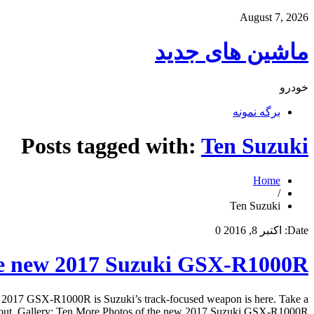
August 7, 2026
ماشین های جدید
خودرو
برگه نمونه
Posts tagged with:
Ten Suzuki
Home
/
Ten Suzuki
Date:
اکتبر 8, 2016
0
the new 2017 Suzuki GSX-R1000R
 2017 GSX-R1000R is Suzuki’s track-focused weapon is here. Take a
bout. Gallery: Ten More Photos of the new 2017 Suzuki GSX-R1000R […]