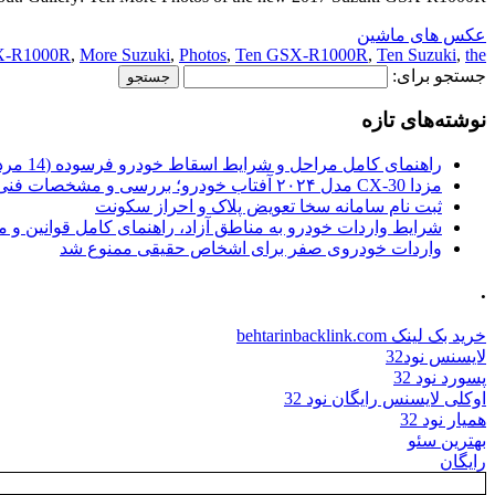
عکس های ماشین
X-R1000R
,
More Suzuki
,
Photos
,
Ten GSX-R1000R
,
Ten Suzuki
,
the
جستجو برای:
نوشته‌های تازه
راهنمای کامل مراحل و شرایط اسقاط خودرو فرسوده (14 مرداد 1405)
مزدا CX-30 مدل ۲۰۲۴ آفتاب خودرو؛ بررسی و مشخصات فنی
ثبت نام سامانه سخا تعویض پلاک و احراز سکونت
شرایط واردات خودرو به مناطق آزاد، راهنمای کامل قوانین و 
واردات خودروی صفر برای اشخاص حقیقی ممنوع شد
.
خرید بک لینک behtarinbacklink.com
لایسنس نود32
پسورد نود 32
اوکلی لایسنس رایگان نود 32
همیار نود 32
بهترین سئو
رایگان