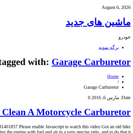
August 6, 2026
ماشین های جدید
خودرو
برگه نمونه
 tagged with:
Garage Carburetor
Home
/
Garage Carburetor
Date:
مارس 6, 2016
0
Clean A Motorcycle Carburetor
57 Please enable Javascript to watch this video Got an old bike
he engine with fuel and air in a very precise ratio, and to do that it […]