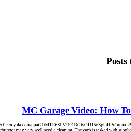
Posts
MC Garage Video: How To 
//cf.c.ooyala.com/ppaG1tMTE6SPVR91BGiyOU15oSplpHPr/promo2814018
rburetor may very well need a cleaning. The carb is tasked with supplying t