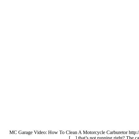
MC Garage Video: How To Clean A Motorcycle Carburetor http:
that’s not running right? The ca