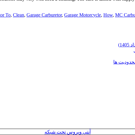
tor To
,
Clean
,
Garage Carburetor
,
Garage Motorcycle
,
How
,
MC Carbu
محدودیت ها
آنتی ویروس تحت شبکه