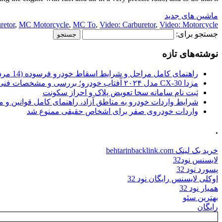
ماشین های جدید
retor
,
MC Motorcycle
,
MC To
,
Video: Carburetor
,
Video: Motorcycle
جستجو برای:
نوشته‌های تازه
راهنمای کامل مراحل و شرایط اسقاط خودرو فرسوده (14 مرداد 1405)
مزدا CX-30 مدل ۲۰۲۴ آفتاب خودرو؛ بررسی و مشخصات فنی
ثبت نام سامانه سخا تعویض پلاک و احراز سکونت
شرایط واردات خودرو به مناطق آزاد، راهنمای کامل قوانین و 
واردات خودروی صفر برای اشخاص حقیقی ممنوع شد
.
خرید بک لینک behtarinbacklink.com
لایسنس نود32
پسورد نود 32
اوکلی لایسنس رایگان نود 32
همیار نود 32
بهترین سئو
رایگان