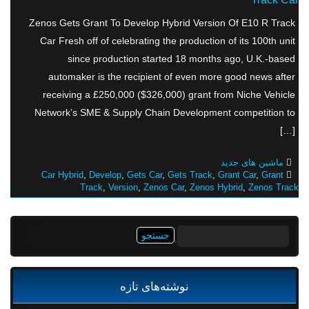
Zenos Gets Grant To Develop Hybrid Version Of E10 R Track
Car Fresh off of celebrating the production of its 100th unit
since production started 18 months ago, U.K.-based
automaker is the recipient of even more good news after
receiving a £250,000 ($326,000) grant from Niche Vehicle
Network’s SME & Supply Chain Development competition to
[…]
ماشین های جدید
Car Hybrid
,
Develop
,
Gets Car
,
Gets Track
,
Grant Car
,
Grant
Track
,
Version
,
Zenos Car
,
Zenos Hybrid
,
Zenos Track
جستجو
برای:
نوشته‌های تازه