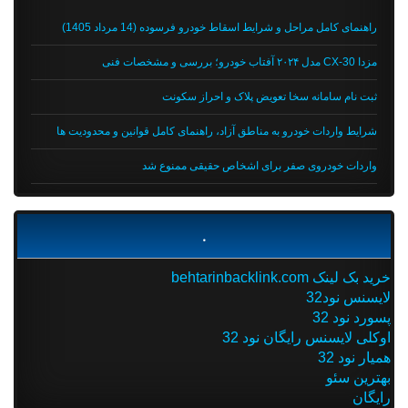
راهنمای کامل مراحل و شرایط اسقاط خودرو فرسوده (14 مرداد 1405)
مزدا CX-30 مدل ۲۰۲۴ آفتاب خودرو؛ بررسی و مشخصات فنی
ثبت نام سامانه سخا تعویض پلاک و احراز سکونت
شرایط واردات خودرو به مناطق آزاد، راهنمای کامل قوانین و محدودیت ها
واردات خودروی صفر برای اشخاص حقیقی ممنوع شد
.
خرید بک لینک behtarinbacklink.com
لایسنس نود32
پسورد نود 32
اوکلی لایسنس رایگان نود 32
همیار نود 32
بهترین سئو
رایگان