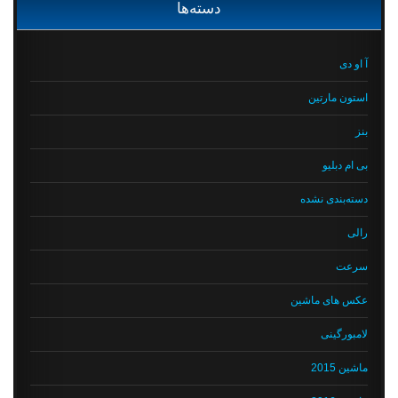
دسته‌ها
آ او دی
استون مارتین
بنز
بی ام دبلیو
دسته‌بندی نشده
رالی
سرعت
عکس های ماشین
لامبورگینی
ماشین 2015