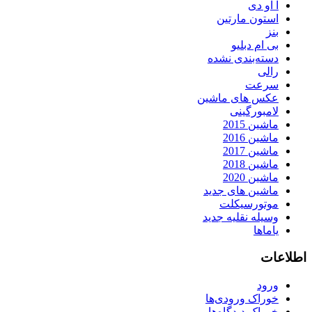
آ او دی
استون مارتین
بنز
بی ام دبلیو
دسته‌بندی نشده
رالی
سرعت
عکس های ماشین
لامبورگینی
ماشین 2015
ماشین 2016
ماشین 2017
ماشین 2018
ماشین 2020
ماشین های جدید
موتورسیکلت
وسیله نقلیه جدید
یاماها
اطلاعات
ورود
خوراک ورودی‌ها
خوراک دیدگاه‌ها