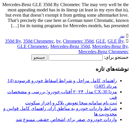
Mercedes-Benz GLE 350d By Chrometec The may very well be the
most appealing model has in its lineup (at least in my eyes that is),
but even that doesn’t exempt it from getting some aftermarket love.
That’s precisely the case here as German tuner Chromatic, known
for its tuning programs for Mercedes models, has presented […]
بنز
350d By
,
350d Chrometec
,
by
,
Chrometec 350d
,
GLE
,
GLE By
,
GLE Chrometec
,
Mercedes-Benz 350d
,
Mercedes-Benz By
,
Mercedes-Benz Chrometec
جستجو برای:
نوشته‌های تازه
راهنمای کامل مراحل و شرایط اسقاط خودرو فرسوده (14
مرداد 1405)
مزدا CX-30 مدل ۲۰۲۴ آفتاب خودرو؛ بررسی و مشخصات
فنی
ثبت نام سامانه سخا تعویض پلاک و احراز سکونت
شرایط واردات خودرو به مناطق آزاد، راهنمای کامل قوانین و
محدودیت ها
واردات خودروی صفر برای اشخاص حقیقی ممنوع شد
.