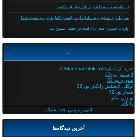
ثبت نام سامانه سخا تعویض پلاک و احراز سکونت
شرایط واردات خودرو به مناطق آزاد، راهنمای کامل قوانین و محدودیت ها
واردات خودروی صفر برای اشخاص حقیقی ممنوع شد
.
خرید بک لینک behtarinbacklink.com
لایسنس نود32
پسورد نود 32
اوکلی لایسنس رایگان نود 32
همیار نود 32
بهترین سئو
رایگان
آنتی ویروس تحت شبکه
آخرین دیدگاه‌ها