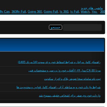
ماشین های جدید
fly Can
,
360fly Full
,
Going 360
,
Going Full
,
Is 360
,
Is Full
,
Watch
,
You
360 Can
جستجو
برای:
راهنمای کامل مراحل و شرایط اسقاط خودرو فرسوده (14 مرداد 1405)
مزدا CX-30 مدل ۲۰۲۴ آفتاب خودرو؛ بررسی و مشخصات فنی
ثبت نام سامانه سخا تعویض پلاک و احراز سکونت
شرایط واردات خودرو به مناطق آزاد، راهنمای کامل قوانین و محدودیت ها
واردات خودروی صفر برای اشخاص حقیقی ممنوع شد