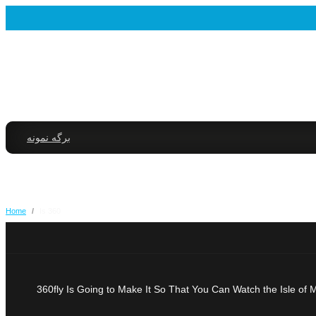
برگه نمونه
Home
/
Is 360
360fly Is Going to Make It So That You Can Watch the Isle of M