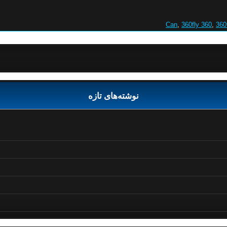
,
360fly 360
,
360
نوشته‌های تازه