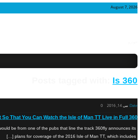
August 7, 2026
خودرو
Posts tagged with:
Is 360
Date:
می 14, 2016
0
It So That You Can Watch the Isle of Man TT Live in Full 360
ould be from one of the pubs that line the track 360fly announces its
plans for coverage of the 2016 Isle of Man TT, which includes […]