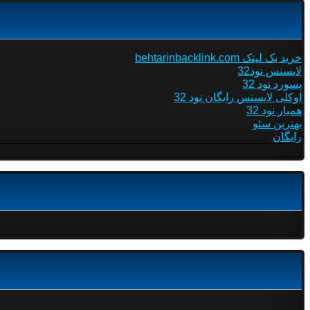
خرید بک لینک behtarinbacklink.com
لایسنس نود32
پسورد نود 32
اوکلی لایسنس رایگان نود 32
همیار نود 32
بهترین سئو
رایگان