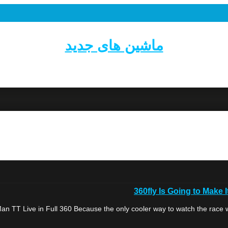
ماشین های جدید
360fly Is Going to Make 
an TT Live in Full 360 Because the only cooler way to watch the race w