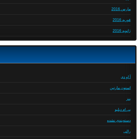
مارس 2016
فوریه 2016
ژانویه 2016
آ او دی
استون مارتین
بنز
بی ام دبلیو
دسته‌بندی نشده
رالی