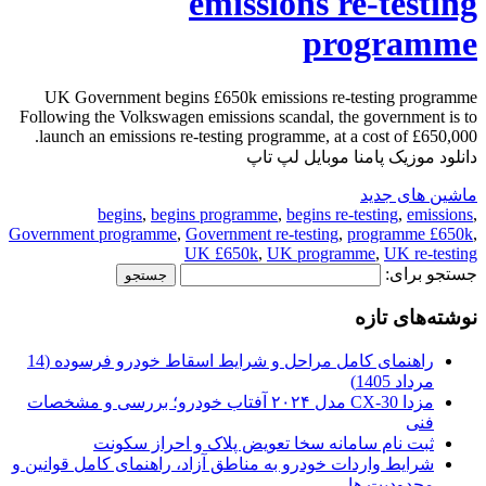
emissions re-testing
programme
UK Government begins £650k emissions re-testing programme
Following the Volkswagen emissions scandal, the government is to
launch an emissions re-testing programme, at a cost of £650,000.
دانلود موزیک پامنا موبایل لپ تاپ
ماشین های جدید
begins
,
begins programme
,
begins re-testing
,
emissions
,
Government programme
,
Government re-testing
,
programme £650k
,
UK £650k
,
UK programme
,
UK re-testing
جستجو برای:
نوشته‌های تازه
راهنمای کامل مراحل و شرایط اسقاط خودرو فرسوده (14
مرداد 1405)
مزدا CX-30 مدل ۲۰۲۴ آفتاب خودرو؛ بررسی و مشخصات
فنی
ثبت نام سامانه سخا تعویض پلاک و احراز سکونت
شرایط واردات خودرو به مناطق آزاد، راهنمای کامل قوانین و
محدودیت ها