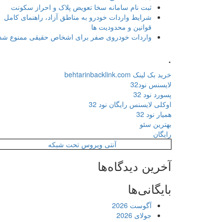
ثبت نام سامانه سخا تعویض پلاک و احراز سکونت
شرایط واردات خودرو به مناطق آزاد، راهنمای کامل
قوانین و محدودیت ها
واردات خودروی صفر برای اشخاص حقیقی ممنوع شد
.
خرید بک لینک behtarinbacklink.com
لایسنس نود32
پسورد نود 32
اوکلی لایسنس رایگان نود 32
همیار نود 32
بهترین سئو
رایگان
آنتی ویروس تحت شبکه
آخرین دیدگاه‌ها
بایگانی‌ها
آگوست 2026
جولای 2026