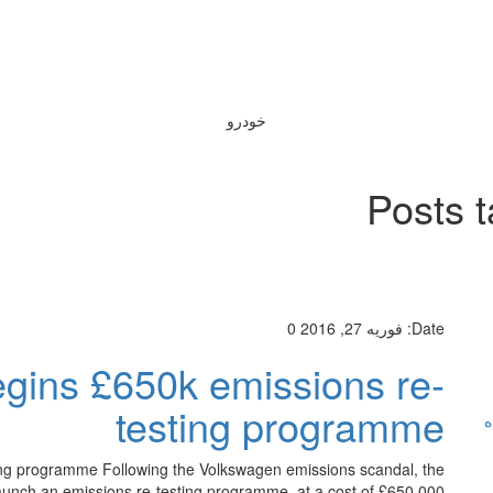
خودرو
Posts 
Date:
فوریه 27, 2016
0
ins £650k emissions re-
testing programme
ه
ng programme Following the Volkswagen emissions scandal, the
government is to launch an emissions re-testing programme, at a cost of £650,000. دانلود 