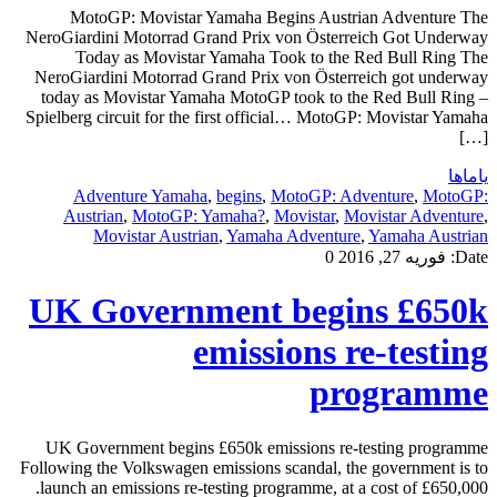
MotoGP: Movistar Yamaha Begins Austrian Adventure The
NeroGiardini Motorrad Grand Prix von Österreich Got Underway
Today as Movistar Yamaha Took to the Red Bull Ring The
NeroGiardini Motorrad Grand Prix von Österreich got underway
today as Movistar Yamaha MotoGP took to the Red Bull Ring –
Spielberg circuit for the first official… MotoGP: Movistar Yamaha
[…]
یاماها
Adventure Yamaha
,
begins
,
MotoGP: Adventure
,
MotoGP:
Austrian
,
MotoGP: Yamaha?
,
Movistar
,
Movistar Adventure
,
Movistar Austrian
,
Yamaha Adventure
,
Yamaha Austrian
Date:
فوریه 27, 2016
0
UK Government begins £650k
emissions re-testing
programme
UK Government begins £650k emissions re-testing programme
Following the Volkswagen emissions scandal, the government is to
launch an emissions re-testing programme, at a cost of £650,000.