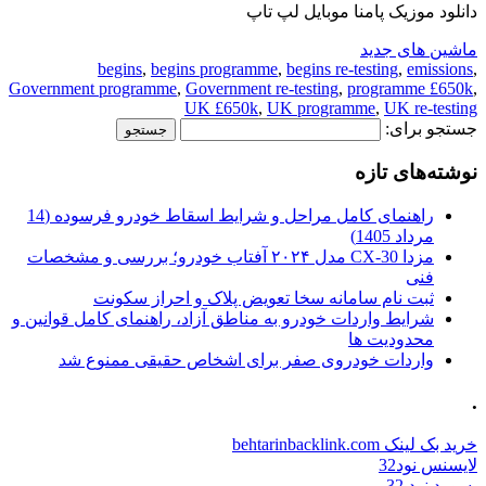
دانلود موزیک پامنا موبایل لپ تاپ
ماشین های جدید
begins
,
begins programme
,
begins re-testing
,
emissions
,
Government programme
,
Government re-testing
,
programme £650k
,
UK £650k
,
UK programme
,
UK re-testing
جستجو برای:
نوشته‌های تازه
راهنمای کامل مراحل و شرایط اسقاط خودرو فرسوده (14
مرداد 1405)
مزدا CX-30 مدل ۲۰۲۴ آفتاب خودرو؛ بررسی و مشخصات
فنی
ثبت نام سامانه سخا تعویض پلاک و احراز سکونت
شرایط واردات خودرو به مناطق آزاد، راهنمای کامل قوانین و
محدودیت ها
واردات خودروی صفر برای اشخاص حقیقی ممنوع شد
.
خرید بک لینک behtarinbacklink.com
لایسنس نود32
پسورد نود 32