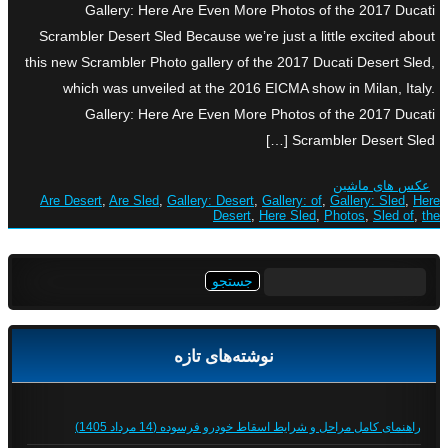
Gallery: Here Are Even More Photos of the 2017 Ducati
Scrambler Desert Sled Because we’re just a little excited about
this new Scrambler Photo gallery of the 2017 Ducati Desert Sled,
which was unveiled at the 2016 EICMA show in Milan, Italy.
Gallery: Here Are Even More Photos of the 2017 Ducati
Scrambler Desert Sled […]
عکس های ماشین
Are Desert
,
Are Sled
,
Gallery: Desert
,
Gallery: of
,
Gallery: Sled
,
Here
Desert
,
Here Sled
,
Photos
,
Sled of
,
the
جستجو
برای:
نوشته‌های تازه
راهنمای کامل مراحل و شرایط اسقاط خودرو فرسوده (14 مرداد 1405)