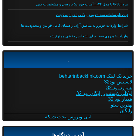
مزدا CX-30 مدل ۲۰۲۴ آفتاب خودرو؛ بررسی و مشخصات فنی
ثبت نام سامانه سخا تعویض پلاک و احراز سکونت
شرایط واردات خودرو به مناطق آزاد، راهنمای کامل قوانین و محدودیت ها
واردات خودروی صفر برای اشخاص حقیقی ممنوع شد
.
خرید بک لینک behtarinbacklink.com
لایسنس نود32
پسورد نود 32
اوکلی لایسنس رایگان نود 32
همیار نود 32
بهترین سئو
رایگان
آنتی ویروس تحت شبکه
آخرین دیدگاه‌ها