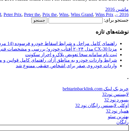
ماشین 2016
d
,
Peter Prix
,
Peter the
,
Prix the
,
Wins
,
Wins Grand
,
Wins Prix
,
2016 –
جستجو برای:
نوشته‌های تازه
راهنمای کامل مراحل و شرایط اسقاط خودرو فرسوده (14 مرداد 1405)
مزدا CX-30 مدل ۲۰۲۴ آفتاب خودرو؛ بررسی و مشخصات فنی
ثبت نام سامانه سخا تعویض پلاک و احراز سکونت
شرایط واردات خودرو به مناطق آزاد، راهنمای کامل قوانین و 
واردات خودروی صفر برای اشخاص حقیقی ممنوع شد
.
خرید بک لینک behtarinbacklink.com
لایسنس نود32
پسورد نود 32
اوکلی لایسنس رایگان نود 32
همیار نود 32
بهترین سئو
رایگان