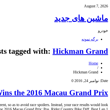
August 7, 2026
ماشین های جدید
خودرو
برگه نمونه
ts tagged with:
Hickman Grand
Home
/
Hickman Grand
Date:
نوامبر 24, 2016
0
ins the 2016 Macau Grand Prix
, so as to avoid race spoilers. Instead, your race results would look
 the 2016 Macau Grand Prix: Pos. Rider Country Bike Diff. Best Lap 1 […]