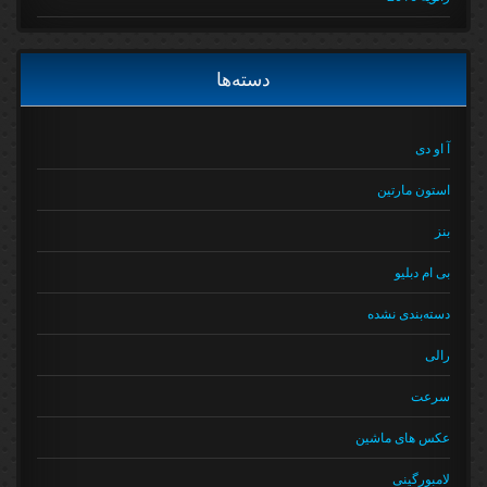
دسته‌ها
آ او دی
استون مارتین
بنز
بی ام دبلیو
دسته‌بندی نشده
رالی
سرعت
عکس های ماشین
لامبورگینی