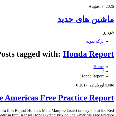
August 7, 2026
ماشین های جدید
خودرو
برگه نمونه
osts tagged with:
Honda Report
Home
/
Honda Report
Date:
آوریل 22, 2017
0
 Americas Free Practice Report
osa fifth Repsol Honda’s Marc Marquez fastest on day one at the Red
drosa fifth. Repsol Honda Grand Prix of The Americas Free Practice […]