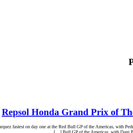
P
Repsol Honda Grand Prix of The
uez fastest on day one at the Red Bull GP of the Americas, with Pedr
Bull GP of the Americas, with Dani Pe