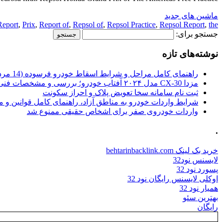
ماشین های جدید
eport
,
Prix
,
Report of
,
Repsol of
,
Repsol Practice
,
Repsol Report
,
the
جستجو برای:
نوشته‌های تازه
راهنمای کامل مراحل و شرایط اسقاط خودرو فرسوده (14 مرداد 1405)
مزدا CX-30 مدل ۲۰۲۴ آفتاب خودرو؛ بررسی و مشخصات فنی
ثبت نام سامانه سخا تعویض پلاک و احراز سکونت
شرایط واردات خودرو به مناطق آزاد، راهنمای کامل قوانین و 
واردات خودروی صفر برای اشخاص حقیقی ممنوع شد
.
خرید بک لینک behtarinbacklink.com
لایسنس نود32
پسورد نود 32
اوکلی لایسنس رایگان نود 32
همیار نود 32
بهترین سئو
رایگان