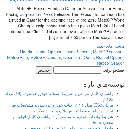
MotoGP: Repsol Honda in Qatar for Season Opener Honda
Racing Corporation Press Release: The Repsol Honda Team has
arrived in Qatar for the opening race of the 2016 MotoGP World
Championship, scheduled to take place March 20 at Losail
International Circuit. This unique event will see MotoGP practice
start at 7:55 pm on Thursday, instead […]
ماشین های جدید
Honda
,
Honda Opener
,
Honda Season
,
MotoGP season.
,
MotoGP: In
,
MotoGP: Opener
,
Opener in
,
Qatar
,
Repsol Opener
,
Repsol Season
جستجو برای:
نوشته‌های تازه
راهنمای کامل مراحل و شرایط اسقاط خودرو فرسوده (14 مرداد
1405)
مزدا CX-30 مدل ۲۰۲۴ آفتاب خودرو؛ بررسی و مشخصات فنی
ثبت نام سامانه سخا تعویض پلاک و احراز سکونت
شرایط واردات خودرو به مناطق آزاد، راهنمای کامل قوانین و
محدودیت ها
واردات خودروی صفر برای اشخاص حقیقی ممنوع شد