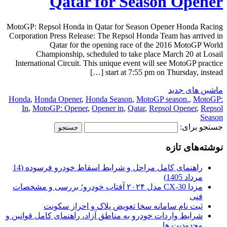
Qatar for Season Opener
MotoGP: Repsol Honda in Qatar for Season Opener Honda Racing
Corporation Press Release: The Repsol Honda Team has arrived in
Qatar for the opening race of the 2016 MotoGP World
Championship, scheduled to take place March 20 at Losail
International Circuit. This unique event will see MotoGP practice
start at 7:55 pm on Thursday, instead […]
ماشین های جدید
Honda
,
Honda Opener
,
Honda Season
,
MotoGP season.
,
MotoGP:
In
,
MotoGP: Opener
,
Opener in
,
Qatar
,
Repsol Opener
,
Repsol
Season
جستجو برای:
نوشته‌های تازه
راهنمای کامل مراحل و شرایط اسقاط خودرو فرسوده (14
مرداد 1405)
مزدا CX-30 مدل ۲۰۲۴ آفتاب خودرو؛ بررسی و مشخصات
فنی
ثبت نام سامانه سخا تعویض پلاک و احراز سکونت
شرایط واردات خودرو به مناطق آزاد، راهنمای کامل قوانین و
محدودیت ها