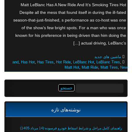
Matt LeBlanc Has A New Ride And It’s Smoking Tires Hot
Despite all the mess that found itself in during the ill-fated
season-that-just-finished, s performance as co-host was one
of the show’s few bright spots. For a man who was once
known for his preference in being driven than him doing the
actual driving, LeBlanc’s […]
ماشین های جدید
and
,
Has Hot
,
Has Tires
,
Hot Ride
,
LeBlanc Hot
,
LeBlanc Tires
,
Matt Hot
,
Matt Ride
,
Matt Tires
,
New
جستجو
برای:
نوشته‌های تازه
راهنمای کامل مراحل و شرایط اسقاط خودرو فرسوده (14 مرداد 1405)