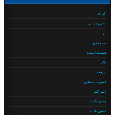
آ او دی
استون مارتین
بنز
بی ام دبلیو
دسته‌بندی نشده
رالی
سرعت
عکس های ماشین
لامبورگینی
ماشین 2015
ماشین 2016