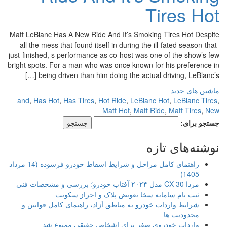
Tires Hot
Matt LeBlanc Has A New Ride And It’s Smoking Tires Hot Despite
all the mess that found itself in during the ill-fated season-that-
just-finished, s performance as co-host was one of the show’s few
bright spots. For a man who was once known for his preference in
being driven than him doing the actual driving, LeBlanc’s […]
ماشین های جدید
and
,
Has Hot
,
Has Tires
,
Hot Ride
,
LeBlanc Hot
,
LeBlanc Tires
,
Matt Hot
,
Matt Ride
,
Matt Tires
,
New
جستجو برای:
نوشته‌های تازه
راهنمای کامل مراحل و شرایط اسقاط خودرو فرسوده (14 مرداد
1405)
مزدا CX-30 مدل ۲۰۲۴ آفتاب خودرو؛ بررسی و مشخصات فنی
ثبت نام سامانه سخا تعویض پلاک و احراز سکونت
شرایط واردات خودرو به مناطق آزاد، راهنمای کامل قوانین و
محدودیت ها
واردات خودروی صفر برای اشخاص حقیقی ممنوع شد