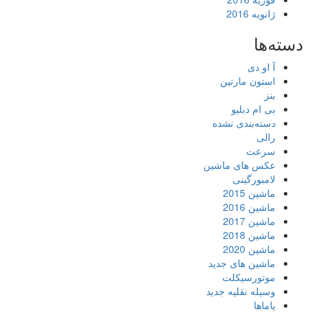
ژانویه 2016
دسته‌ها
آ او دی
استون مارتین
بنز
بی ام دبلیو
دسته‌بندی نشده
رالی
سرعت
عکس های ماشین
لامبورگینی
ماشین 2015
ماشین 2016
ماشین 2017
ماشین 2018
ماشین 2020
ماشین های جدید
موتورسیکلت
وسیله نقلیه جدید
یاماها