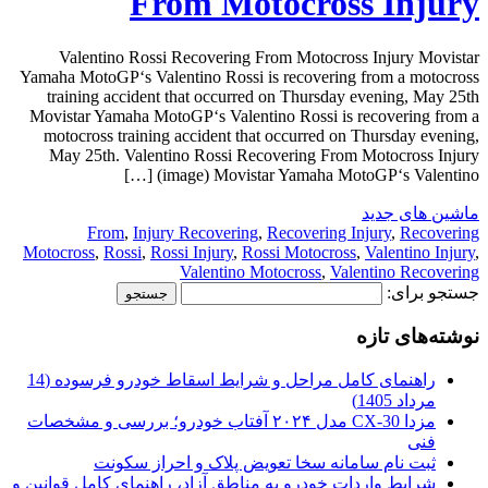
From Motocross Injury
Valentino Rossi Recovering From Motocross Injury Movistar
Yamaha MotoGP‘s Valentino Rossi is recovering from a motocross
training accident that occurred on Thursday evening, May 25th
Movistar Yamaha MotoGP‘s Valentino Rossi is recovering from a
motocross training accident that occurred on Thursday evening,
May 25th. Valentino Rossi Recovering From Motocross Injury
(image) Movistar Yamaha MotoGP‘s Valentino […]
ماشین های جدید
From
,
Injury Recovering
,
Recovering Injury
,
Recovering
Motocross
,
Rossi
,
Rossi Injury
,
Rossi Motocross
,
Valentino Injury
,
Valentino Motocross
,
Valentino Recovering
جستجو برای:
نوشته‌های تازه
راهنمای کامل مراحل و شرایط اسقاط خودرو فرسوده (14
مرداد 1405)
مزدا CX-30 مدل ۲۰۲۴ آفتاب خودرو؛ بررسی و مشخصات
فنی
ثبت نام سامانه سخا تعویض پلاک و احراز سکونت
شرایط واردات خودرو به مناطق آزاد، راهنمای کامل قوانین و